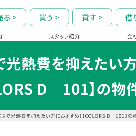
売る
>
買う
>
貸す
>
借
内
スタッフ紹介
会
で光熱費を抑えたい方
LORS D 101】の
さで光熱費を抑えたい方におすすめ！【COLORS D 101】の