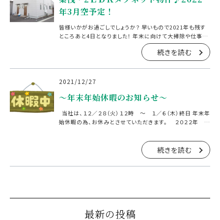
年3月空予定！
皆様いかがお過ごしでしょうか？ 早いもので2021年も残す
ところあと4日となりました！ 年末に向けて大掃除や仕事納
めに大忙しかと思います。 体調管理にはくれぐれもお気をつ
続きを読む
け下さい。 さて今回ご紹介するのは郡山市七ツ池にあ […]
2021/12/27
～年末年始休暇のお知らせ～
当社は、１２／２８（火）１２時 ～ １／６（木）終日 年末年
始休暇の為、お休みとさせていただきます。 ２０２２年 １
月７日（金）１０：００～通常営業となります。 来年もよろしく
お […]
続きを読む
最新の投稿