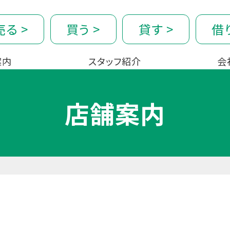
売る
>
買う
>
貸す
>
借
案内
スタッフ紹介
会
店舗案内