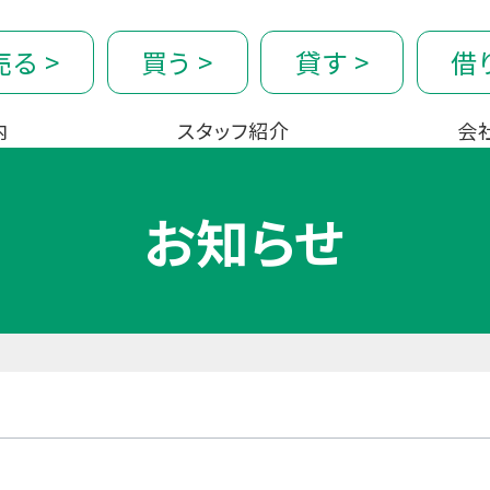
売る
>
買う
>
貸す
>
借
内
スタッフ紹介
会
お知らせ