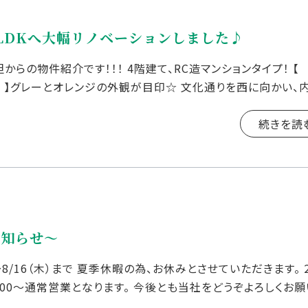
1LDKへ大幅リノベーションしました♪
らの物件紹介です！！！ 4階建て、RC造マンションタイプ！ 【 
 】グレーとオレンジの外観が目印☆ 文化通りを西に向かい、
程の場所です！！ 近隣にはコン […]
続きを読
お知らせ～
～8/16（木）まで 夏季休暇の為、お休みとさせていただきます。 2
0：00～通常営業となります。 今後とも当社をどうぞよろしくお
ブ […]