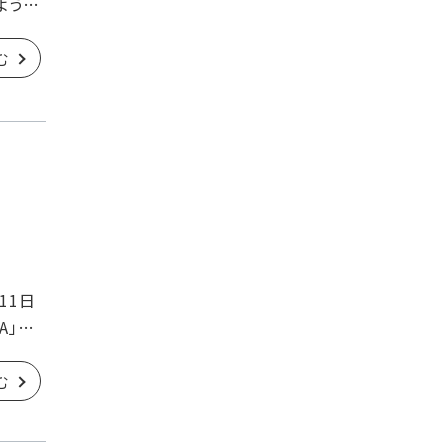
よう意
む
11日
A」第
む