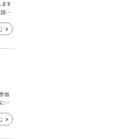
します
原因を
む
に参加
番に向
む