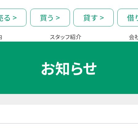
売る
>
買う
>
貸す
>
借
内
スタッフ紹介
会
お知らせ