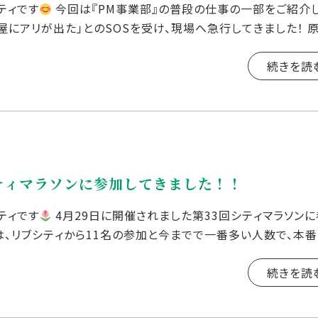
ティです
今回は『PM事業部』の普段の仕事の一部をご紹介
屋にアリが出た」とのSOSを受け、現場へ急行してきました！ 
の目 […]
続きを読
ティマラソンに参加してきました！！
ティです
4月29日に開催されました第33回シティマラソン
は、リブシティから11名の参加と今までで一番多い人数で、本
を重ねてきました& […]
続きを読