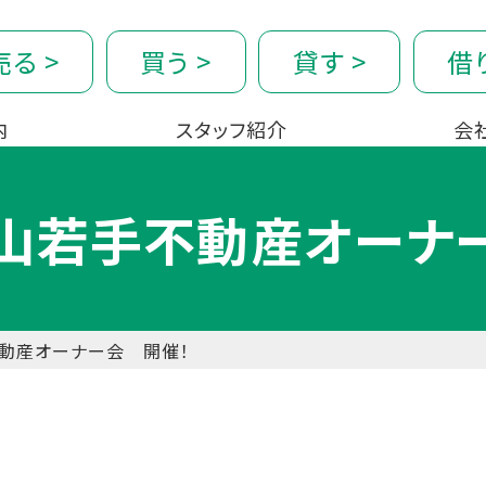
売る
>
買う
>
貸す
>
借
内
スタッフ紹介
会
山若手不動産オーナ
動産オーナー会 開催！