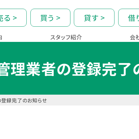
売る
>
買う
>
貸す
>
借
内
スタッフ紹介
会
管理業者の登録完了
の登録完了のお知らせ