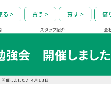
売る
>
買う
>
貸す
>
借
内
スタッフ紹介
会
勉強会 開催しました
 開催しました♪ ４月１３日