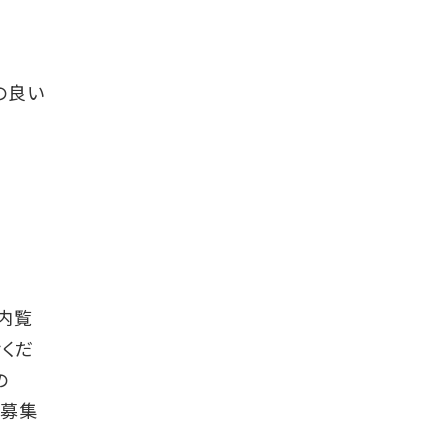
の良い
内覧
くだ
の
は募集