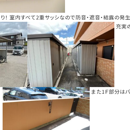
有り！ 室内すべて2重サッシなので防音・遮音・結露の発
充実
♪
また1Ｆ部分は