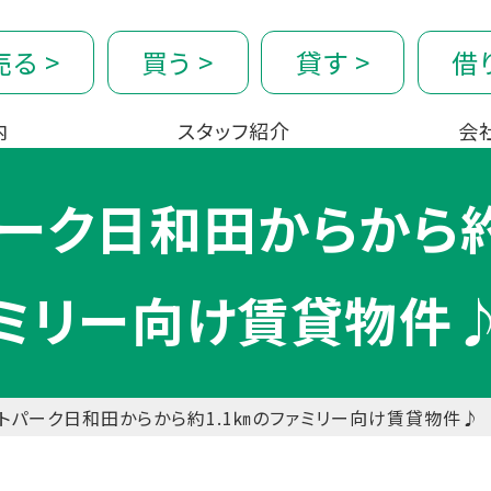
売る
>
買う
>
貸す
>
借
内
スタッフ紹介
会
ーク日和田からから約
ミリー向け賃貸物件
トパーク日和田からから約1.1㎞のファミリー向け賃貸物件♪