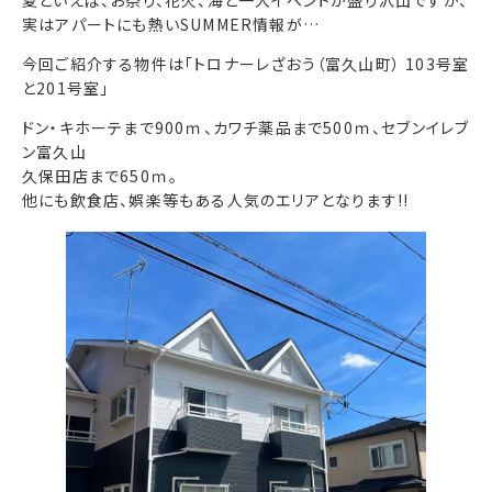
夏といえば、お祭り、花火、海と一大イベントが盛り沢山ですが、
実はアパートにも熱いSUMMER情報が…
今回ご紹介する物件は「トロナーレざおう（富久山町） 103号室
と201号室」
ドン・キホーテまで900ｍ、カワチ薬品まで500ｍ、セブンイレブ
ン富久山
久保田店まで650ｍ。
他にも飲食店、娯楽等もある人気のエリアとなります!!