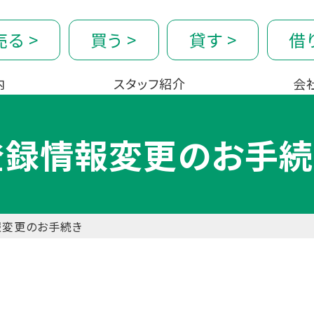
売る
>
買う
>
貸す
>
借
内
スタッフ紹介
会
登録情報変更のお手続
報変更のお手続き