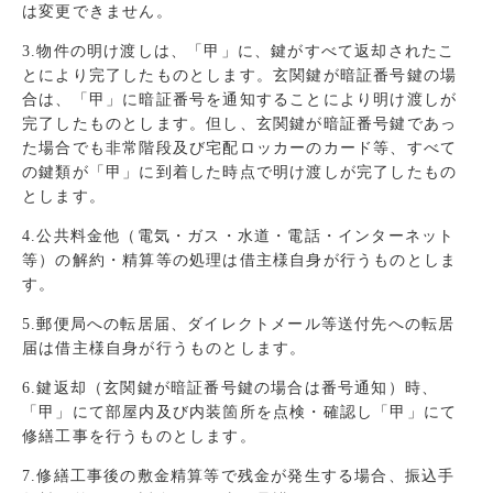
は変更できません。
3.物件の明け渡しは、「甲」に、鍵がすべて返却されたこ
とにより完了したものとします。玄関鍵が暗証番号鍵の場
合は、「甲」に暗証番号を通知することにより明け渡しが
完了したものとします。但し、玄関鍵が暗証番号鍵であっ
た場合でも非常階段及び宅配ロッカーのカード等、すべて
の鍵類が「甲」に到着した時点で明け渡しが完了したもの
とします。
4.公共料金他（電気・ガス・水道・電話・インターネット
等）の解約・精算等の処理は借主様自身が行うものとしま
す。
5.郵便局への転居届、ダイレクトメール等送付先への転居
届は借主様自身が行うものとします。
6.鍵返却（玄関鍵が暗証番号鍵の場合は番号通知）時、
「甲」にて部屋内及び内装箇所を点検・確認し「甲」にて
修繕工事を行うものとします。
7.修繕工事後の敷金精算等で残金が発生する場合、振込手