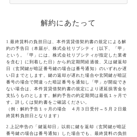
解約にあたって
1.最終賃料の負担日は、本件賃貸借契約書の規定による解
約の予告日（本届が、株式会社リブシティ［以下、「甲」
という。「甲」には、株式会社リブシティが指定した業者
を含む］に到着した日）から約定期間経過後、又は鍵返却
日（玄関鍵が暗証番号鍵の場合は番号通知）のいずれか遅
い日までとします。鍵の返却が遅れた場合や玄関鍵が暗証
番号の場合で間違った暗証番号を通知し「甲」が開錠でき
ない場合は、本件賃貸借契約書の規定により遅延損害金を
支払うものとします。解約予告の約定期間は最低１ヶ月で
す。詳しくは契約書をご確認ください。
（例：解約予告１ヶ月の場合 ４月３日受付→５月２日最
終賃料負担日となります）
2.上記申告の「鍵返却日」以前に鍵を返却（玄関鍵が暗証
番号鍵の場合は番号通知）した場合でも、最終賃料の負担