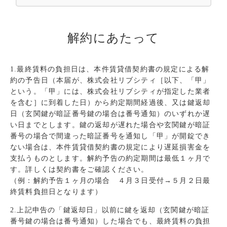
解約にあたって
1.最終賃料の負担日は、本件賃貸借契約書の規定による解
約の予告日（本届が、株式会社リブシティ［以下、「甲」
という。「甲」には、株式会社リブシティが指定した業者
を含む］に到着した日）から約定期間経過後、又は鍵返却
日（玄関鍵が暗証番号鍵の場合は番号通知）のいずれか遅
い日までとします。鍵の返却が遅れた場合や玄関鍵が暗証
番号の場合で間違った暗証番号を通知し「甲」が開錠でき
ない場合は、本件賃貸借契約書の規定により遅延損害金を
支払うものとします。解約予告の約定期間は最低１ヶ月で
す。詳しくは契約書をご確認ください。
（例：解約予告１ヶ月の場合 ４月３日受付→５月２日最
終賃料負担日となります）
2.上記申告の「鍵返却日」以前に鍵を返却（玄関鍵が暗証
番号鍵の場合は番号通知）した場合でも、最終賃料の負担