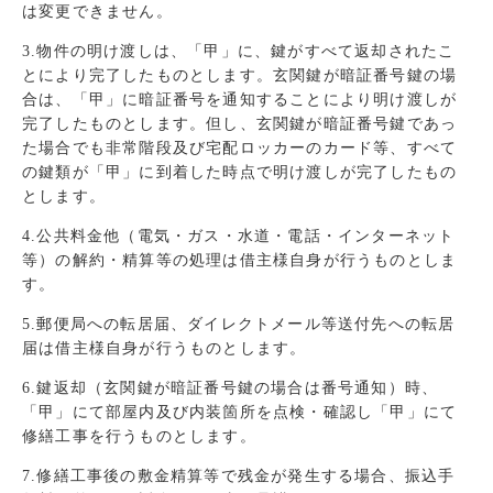
は変更できません。
3.物件の明け渡しは、「甲」に、鍵がすべて返却されたこ
とにより完了したものとします。玄関鍵が暗証番号鍵の場
合は、「甲」に暗証番号を通知することにより明け渡しが
完了したものとします。但し、玄関鍵が暗証番号鍵であっ
た場合でも非常階段及び宅配ロッカーのカード等、すべて
の鍵類が「甲」に到着した時点で明け渡しが完了したもの
とします。
4.公共料金他（電気・ガス・水道・電話・インターネット
等）の解約・精算等の処理は借主様自身が行うものとしま
す。
5.郵便局への転居届、ダイレクトメール等送付先への転居
届は借主様自身が行うものとします。
6.鍵返却（玄関鍵が暗証番号鍵の場合は番号通知）時、
「甲」にて部屋内及び内装箇所を点検・確認し「甲」にて
修繕工事を行うものとします。
7.修繕工事後の敷金精算等で残金が発生する場合、振込手